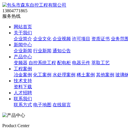
13804771865
服务热线
网站首页
关于我们
企业简介
企业文化
企业视频
许可项目
资质证书
业务范
新闻中心
企业新闻
行业新闻
通知公告
产品中心
变频器
自控系统工程
配电柜
电器元件
萃取工艺
工程案例
冶金案例
化工案例
水处理案例
稀土案例
其他案例
玻璃
技术支持
资料下载
人才招聘
联系我们
联系方式
电子地图
在线留言
Product Center