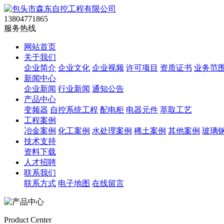
13804771865
服务热线
网站首页
关于我们
企业简介
企业文化
企业视频
许可项目
资质证书
业务范
新闻中心
企业新闻
行业新闻
通知公告
产品中心
变频器
自控系统工程
配电柜
电器元件
萃取工艺
工程案例
冶金案例
化工案例
水处理案例
稀土案例
其他案例
玻璃
技术支持
资料下载
人才招聘
联系我们
联系方式
电子地图
在线留言
Product Center